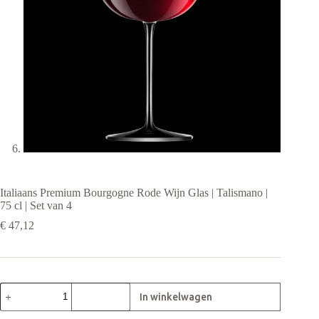
Italiaans Premium Bourgogne Rode Wijn Glas | Talismano |
75 cl | Set van 4
€
47,12
Italiaans
Premium
Bourgogne