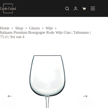
Skip
to
Shopping
content
cart
Home
Shop
Glazen
Wijn
Italiaans Premium Bourgogne Rode Wijn Glas | Talismano |
75 cl | Set van 4