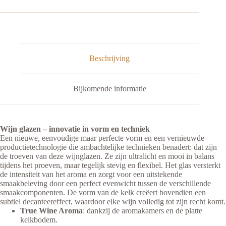
Rode
Wijn
Glas
|
Talismano
|
75
Beschrijving
cl
|
Set
Bijkomende informatie
van
4
aantal
Wijn glazen – innovatie in vorm en techniek
Een nieuwe, eenvoudige maar perfecte vorm en een vernieuwde
productietechnologie die ambachtelijke technieken benadert: dat zijn
de troeven van deze wijnglazen. Ze zijn ultralicht en mooi in balans
tijdens het proeven, maar tegelijk stevig en flexibel. Het glas versterkt
de intensiteit van het aroma en zorgt voor een uitstekende
smaakbeleving door een perfect evenwicht tussen de verschillende
smaakcomponenten. De vorm van de kelk creëert bovendien een
subtiel decanteereffect, waardoor elke wijn volledig tot zijn recht komt.
True Wine Aroma
: dankzij de aromakamers en de platte
kelkbodem.