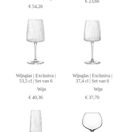
€
23,66
Luigi Bormioli
€
54,26
Luminarc
Rocco Bormioli
Vacu Vin
Vacuvin
Wijnglas | Exclusiva |
Wijnglas | Exclusiva |
53,5 cl | Set van 6
37,4 cl | Set van 6
Wijn
Wijn
€
40,36
€
37,70