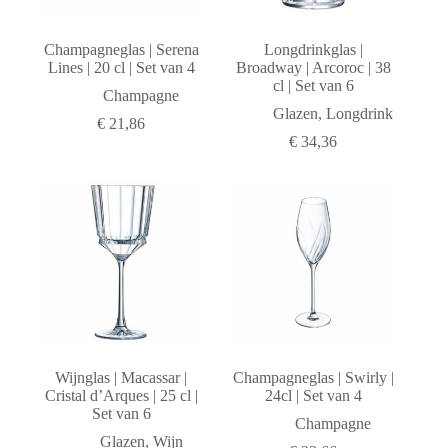
Likeur
Longdrink
Champagneglas | Serena
Longdrinkglas |
Lines | 20 cl | Set van 4
Broadway | Arcoroc | 38
Tumbler
cl | Set van 6
Champagne
Waterglas
Glazen
,
Longdrink
€
21,86
Wijn
€
34,36
Merken
Adhoc
Alfi
Arcoroc
Arcos
Chef & Sommelier
Cosy & Trendy
Cristal D'Arques
Wijnglas | Macassar |
Champagneglas | Swirly |
Cristal d’Arques | 25 cl |
24cl | Set van 4
inAlto
Set van 6
Champagne
Laguiole
Glazen
,
Wijn