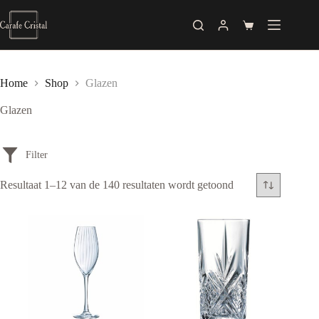
Skip
to
Shopping
content
cart
Home
Shop
Glazen
Glazen
Prijs
Gesorteerd
Resultaat 1–12 van de 140 resultaten wordt getoond
op
€ 5
€ 79
populariteit
5
24
42
61
79
Categorieën
Champagne
Cocktail