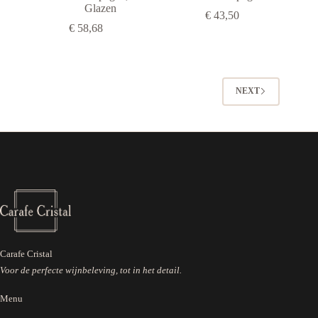
Glazen
€
43,50
€
58,68
NEXT
Carafe Cristal
Voor de perfecte wijnbeleving, tot in het detail.
Menu