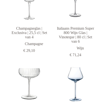
Champagneglas |
Italiaans Premium Super
Exclusiva | 25,5 cl | Set
800 Wijn Glas |
van 4
Vinoteque | 80 cl | Set
van 6
Champagne
Wijn
€
29,10
€
71,24