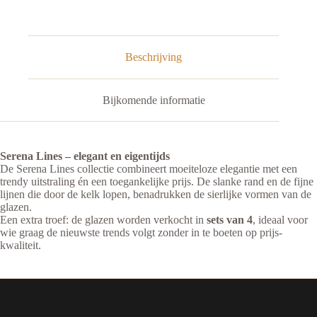
20
cl
|
Set
van
Beschrijving
4
aantal
Bijkomende informatie
Serena Lines – elegant en eigentijds
De Serena Lines collectie combineert moeiteloze elegantie met een
trendy uitstraling én een toegankelijke prijs. De slanke rand en de fijne
lijnen die door de kelk lopen, benadrukken de sierlijke vormen van de
glazen.
Een extra troef: de glazen worden verkocht in
sets van 4
, ideaal voor
wie graag de nieuwste trends volgt zonder in te boeten op prijs-
kwaliteit.