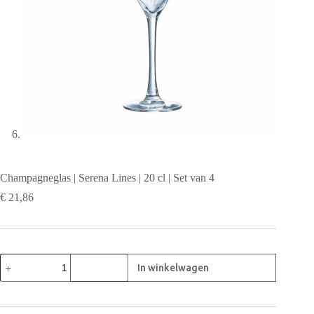
Champagneglas | Serena Lines | 20 cl | Set van 4
€
21,86
Champagneglas
|
Serena
Lines
|