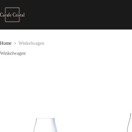
Skip
to
content
Home
Winkelwagen
Winkelwagen