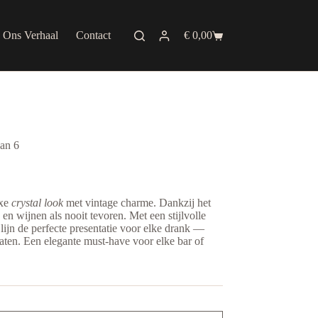
Ons Verhaal
Contact
€
0,00
Shopping
cart
van 6
uxe
crystal look
met vintage charme. Dankzij het
ts en wijnen als nooit tevoren. Met een stijlvolle
lijn de perfecte presentatie voor elke drank —
llaten. Een elegante must-have voor elke bar of