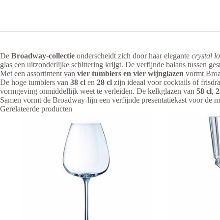
De
Broadway-collectie
onderscheidt zich door haar elegante
crystal l
glas een uitzonderlijke schittering krijgt. De verfijnde balans tussen ge
Met een assortiment van
vier tumblers en vier wijnglazen
vormt Broad
De hoge tumblers van
38 cl
en
28 cl
zijn ideaal voor cocktails of fris
vormgeving onmiddellijk weet te verleiden. De kelkglazen van
58 cl
,
2
Samen vormt de Broadway-lijn een verfijnde presentatiekast voor de me
Gerelateerde producten