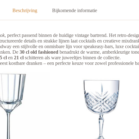
Beschrijving
Bijkomende informatie
ook
, perfect passend binnen de huidige vintage bartrend. Het retro-de
structureerde details en strakke lijnen laat cocktails en creatieve mixdr
way een stijlvolle en onmisbare lijn voor speakeasy-bars, luxe cocktail
dranken. De
30 cl old fashioned
benadrukt de warme, amberkleurige tonen 
5 cl
en
21 cl
schitteren als ware juweeltjes binnen de collectie.
est kostbare dranken – een perfecte keuze voor zowel professionele ba