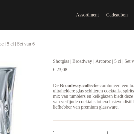
Assortiment
Cadeaubon
 | 5 cl | Set van 6
Shotglas | Broadway | Arcoroc | 5 cl | Set 
€
23,08
De
Broadway-collectie
combineert een l
ultraheldere glas schitteren cocktails, spiri
mix van tumblers en kelkglazen biedt deze 
van verfijnde cocktails tot exclusieve disti
liefhebber van premium glassware.
Shotglas