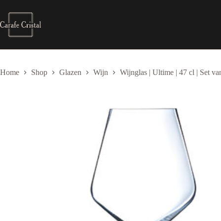
Skip
to
content
Home
Shop
Glazen
Wijn
Wijnglas | Ultime | 47 cl | Set va