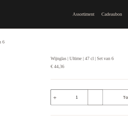
Assortiment
Cadeaubon
n 6
Wijnglas | Ultime | 47 cl | Set van 6
€
44,36
Wijnglas
|
To
Ultime
|
47
cl
|
Set