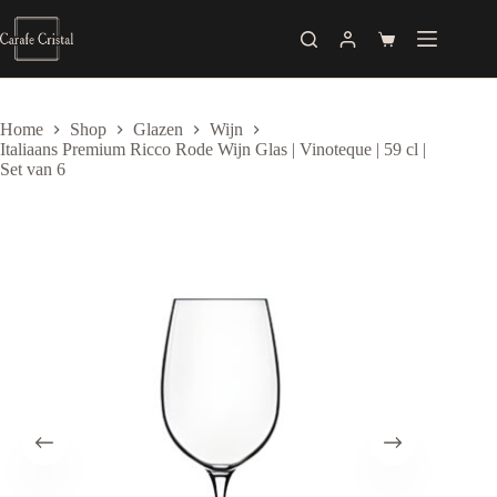
Skip
to
Shopping
content
cart
Home
Shop
Glazen
Wijn
Italiaans Premium Ricco Rode Wijn Glas | Vinoteque | 59 cl |
Set van 6