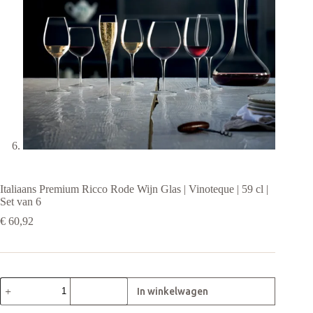
Italiaans Premium Ricco Rode Wijn Glas | Vinoteque | 59 cl |
Set van 6
€
60,92
Italiaans
Premium
Ricco