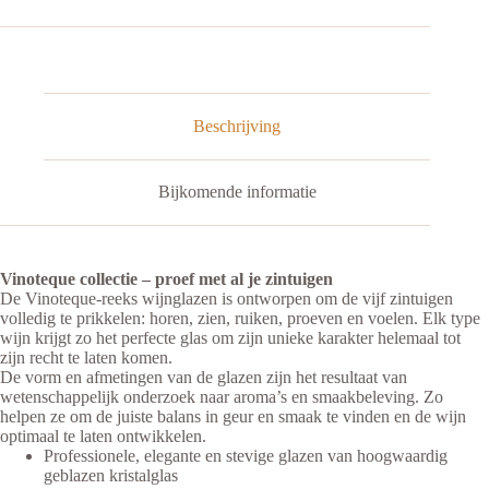
Rode
Wijn
Glas
|
Vinoteque
|
59
Beschrijving
cl
|
Set
Bijkomende informatie
van
6
aantal
Vinoteque collectie – proef met al je zintuigen
De Vinoteque-reeks wijnglazen is ontworpen om de vijf zintuigen
volledig te prikkelen: horen, zien, ruiken, proeven en voelen. Elk type
wijn krijgt zo het perfecte glas om zijn unieke karakter helemaal tot
zijn recht te laten komen.
De vorm en afmetingen van de glazen zijn het resultaat van
wetenschappelijk onderzoek naar aroma’s en smaakbeleving. Zo
helpen ze om de juiste balans in geur en smaak te vinden en de wijn
optimaal te laten ontwikkelen.
Professionele, elegante en stevige glazen van hoogwaardig
geblazen kristalglas