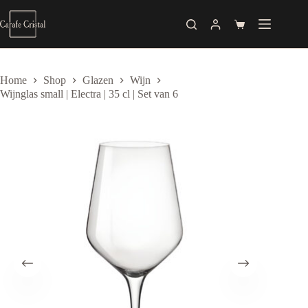
Skip
to
Shopping
content
cart
Home
Shop
Glazen
Wijn
Wijnglas small | Electra | 35 cl | Set van 6