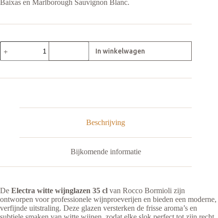
Baixas en Marlborough Sauvignon Blanc.
Wijnglas
small
|
Electra
|
35
cl
|
Set
van
Beschrijving
6
aantal
Bijkomende informatie
De
Electra witte wijnglazen 35 cl
van Rocco Bormioli zijn
ontworpen voor professionele wijnproeverijen en bieden een moderne,
verfijnde uitstraling. Deze glazen versterken de frisse aroma’s en
subtiele smaken van witte wijnen, zodat elke slok perfect tot zijn recht