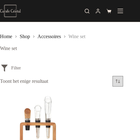
Skip
to
Shopping
content
cart
Home
Shop
Accessoires
Wine set
Wine set
Prijs
Toont het enige resultaat
€ 54
€ 55
54
54
55
55
55
Merken
Adhoc
Alfi