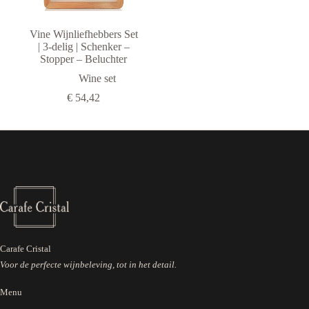
Arcoroc
Arcos
Vine Wijnliefhebbers Set
| 3-delig | Schenker –
Chef & Sommelier
Stopper – Beluchter
Cosy & Trendy
Wine set
Cristal D'Arques
€
54,42
inAlto
Laguiole
Luigi Bormioli
Luminarc
Rocco Bormioli
Vacu Vin
Vacuvin
Carafe Cristal
Voor de perfecte wijnbeleving, tot in het detail.
Menu