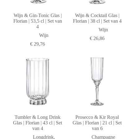
Glazen
Wijn & Gin-Tonic Glas |
Wijn & Cocktail Glas |
Merken
Florian | 53,5 cl | Set van
Florian | 38 cl | Set van 4
Adhoc
4
Wijn
Alfi
Wijn
€
26,86
Arcoroc
€
29,76
Arcos
Chef & Sommelier
Cosy & Trendy
Cristal D'Arques
inAlto
Laguiole
Luigi Bormioli
Luminarc
Tumbler & Long Drink
Prosecco & Kir Royal
Glas | Florian | 43 cl | Set
Glas | Florian | 21 cl | Set
Rocco Bormioli
van 4
van 6
Vacu Vin
Longdrink
,
Champagne