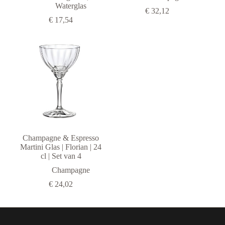
Vacuvin
Waterglas
€
32,12
€
17,54
Champagne & Espresso
Martini Glas | Florian | 24
cl | Set van 4
Champagne
€
24,02