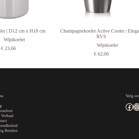
eler | D12 cm x H18 cm
Champagnekoeler Active Cooler | Elega
RVS
Wijnkoeler
Wijnkoeler
€
23,66
€
62,06
nu
Volg on
Facebook
Instagram
p
eaubon
 Verhaal
tact
zendbeleid
lig Betalen