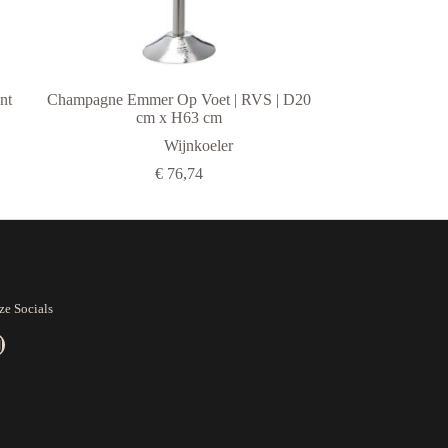
nt
Champagne Emmer Op Voet | RVS | D20
cm x H63 cm
Wijnkoeler
€
76,74
ze Socials