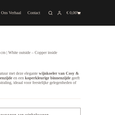
Ons Verhaal
Contact
€
0,00
Shopping
cart
m | White outside – Copper inside
ratuur met deze elegante
wijnkoeler van Cosy &
tenzijde
en een
koperkleurige binnenzijde
geeft
traling, ideaal voor feestelijke gelegenheden of
evoegen aan winkelwagen