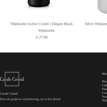
Wijnkoeler Active Cooler | Elegant Black
Silver Wijnko
Wijnkoeler
€
27,08
Me
Sho
Cad
Ons
Con
Carafe Cristal
Ver
Voor de perfecte wijnbeleving, tot in het detail.
Vei