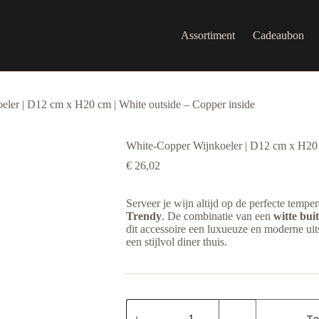
Assortiment
Cadeaubon
ler | D12 cm x H20 cm | White outside – Copper inside
White-Copper Wijnkoeler | D12 cm x H20 c
€
26,02
Serveer je wijn altijd op de perfecte tempe
Trendy
. De combinatie van een
witte bui
dit accessoire een luxueuze en moderne uits
een stijlvol diner thuis.
White-
Copper
To