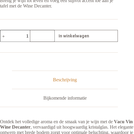
Breng je wijn tot leven en voeg een stijlvol accent toe aan je
tafel met de Wine Decanter.
Decanteerkaraf
Met
Kurk
aantal
Beschrijving
Bijkomende informatie
Ontdek het volledige aroma en de smaak van je wijn met de
Vacu Vin
Wine Decanter
, vervaardigd uit hoogwaardig kristalglas. Het elegante
ontwerp met brede bodem zorgt voor optimale beluchting, waardoor je