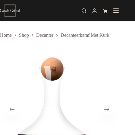
Skip
to
Shopping
content
cart
Home
Shop
Decanter
Decanteerkaraf Met Kurk